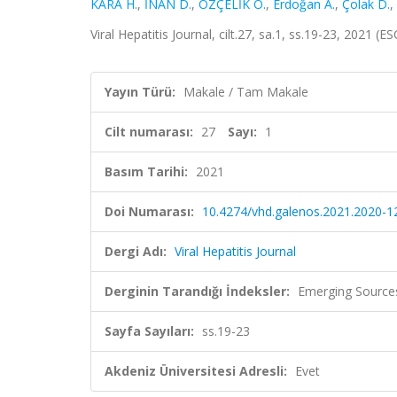
KARA H.
,
İNAN D.
,
ÖZÇELİK Ö.
,
Erdoğan A.
,
Çolak D.
,
Viral Hepatitis Journal, cilt.27, sa.1, ss.19-23, 2021 (
Yayın Türü:
Makale / Tam Makale
Cilt numarası:
27
Sayı:
1
Basım Tarihi:
2021
Doi Numarası:
10.4274/vhd.galenos.2021.2020-1
Dergi Adı:
Viral Hepatitis Journal
Derginin Tarandığı İndeksler:
Emerging Sources
Sayfa Sayıları:
ss.19-23
Akdeniz Üniversitesi Adresli:
Evet