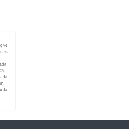
eç ve
ular:
tada
HCV-
tada
en
arda