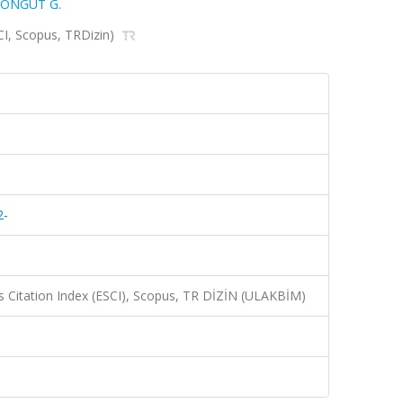
ÖNGÜT G.
ESCI, Scopus, TRDizin)
2-
 Citation Index (ESCI), Scopus, TR DİZİN (ULAKBİM)