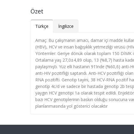
Özet
Türkçe
İngilizce
Amaç: Bu çalışmanın amacı, damar içi madde kullanı
(HBV), HCV ve insan bağışıklık yetmezliği virüsü (HIV
Yöntemler: Geriye dönük olarak toplam 150 DİMK incel
Ortalama yaş 27,0±4,89 olup, 13 (%8,7) hasta kadınd
paylaşmıştı. Yüz elli hastanın 91’inde (%60,6) anti-HC
anti-HIV pozitifliği saptandı. Anti-HCV pozitifliği o
RNA pozitifti. Genotip tayini, 38 HCV-RNA pozitif h
genotip 4c/d ve sadece bir hastada genotip 2b tes
yaygın HCV genotipi 1a olarak tespit edildi. Enjekt
bazı HCV genotiplerinin baskın olduğu sonucuna varıld
planlanmasında yol gösterici olacaktır