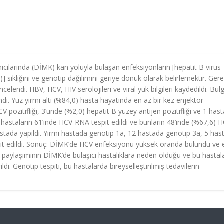
cılarında (DİMK) kan yoluyla bulaşan enfeksiyonların [hepatit B virüs
)] sıklığını ve genotip dağılımını geriye dönük olarak belirlemektir. Ger
endi. HBV, HCV, HIV serolojileri ve viral yük bilgileri kaydedildi. Bulg
ı. Yüz yirmi altı (%84,0) hasta hayatında en az bir kez enjektör
V pozitifliği, 3’ünde (%2,0) hepatit B yüzey antijen pozitifliği ve 1 has
lan hastaların 61’inde HCV-RNA tespit edildi ve bunların 48’inde (%67,6) 
astada yapıldı. Yirmi hastada genotip 1a, 12 hastada genotip 3a, 5 has
pit edildi. Sonuç: DİMK’de HCV enfeksiyonu yüksek oranda bulundu ve 
ör paylaşımının DİMK’de bulaşıcı hastalıklara neden olduğu ve bu hastal
ı. Genotip tespiti, bu hastalarda bireyselleştirilmiş tedavilerin