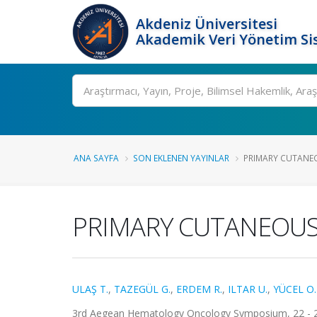
Akdeniz Üniversitesi
Akademik Veri Yönetim Si
Ara
ANA SAYFA
SON EKLENEN YAYINLAR
PRIMARY CUTANE
PRIMARY CUTANEOUS
ULAŞ T.
,
TAZEGÜL G.
,
ERDEM R.
,
ILTAR U.
,
YÜCEL O.
3rd Aegean Hematology Oncology Symposium, 22 - 2