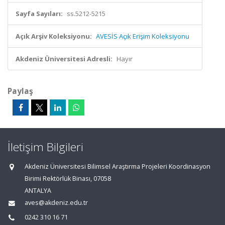
Sayfa Sayıları:
ss.5212-5215
Açık Arşiv Koleksiyonu:
AVESİS Açık Erişim Koleksiyonu
Akdeniz Üniversitesi Adresli:
Hayır
Paylaş
İletişim Bilgileri
Akdeniz Üniversitesi Bilimsel Araştırma Projeleri Koordinasyon
Birimi Rektörlük Binası, 07058
ANTALYA
aves@akdeniz.edu.tr
0242 310 16 71