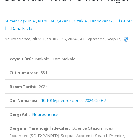
Sümer Coşkun A.
,
Bülbül M.
,
Çeker T.
,
Özak A.
,
Tanrıöver G.
,
Elif Gürer
İ.
,
...Daha Fazla
Neuroscience, cilt.551, ss.307-315, 2024 (SCI-Expanded, Scopus)
Yayın Türü:
Makale / Tam Makale
Cilt numarası:
551
Basım Tarihi:
2024
Doi Numarası:
10.1016/j.neuroscience.2024.05.037
Dergi Adı:
Neuroscience
Derginin Tarandığı İndeksler:
Science Citation Index
Expanded (SCI-EXPANDED), Scopus, Academic Search Premier,