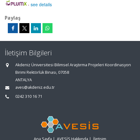
-
see details
Paylaş
İletişim Bilgileri
Akdeniz Üniversitesi Bilimsel Araştırma Projeleri Koordinasyon
Birimi Rektörlük Binası, 07058
ANTALYA
aves@akdeniz.edu.tr
0242 310 16 71
Ana Sayfa
|
AVESİS Hakkında
|
İletişim