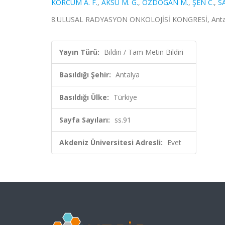
KORCUM A. F.
,
AKSU M. G.
,
ÖZDOĞAN M.
,
ŞEN C.
,
S
8.ULUSAL RADYASYON ONKOLOJİSİ KONGRESİ, Antalya, 
Yayın Türü:
Bildiri / Tam Metin Bildiri
Basıldığı Şehir:
Antalya
Basıldığı Ülke:
Türkiye
Sayfa Sayıları:
ss.91
Akdeniz Üniversitesi Adresli:
Evet