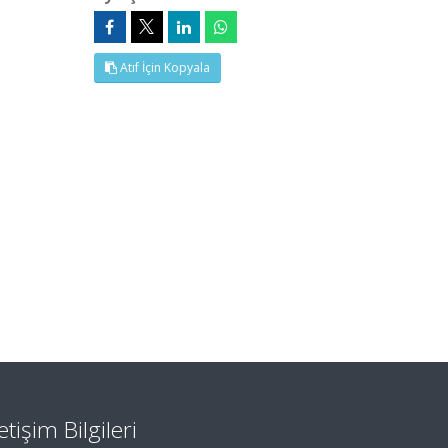
Atıf İçin Kopyala
letişim Bilgileri