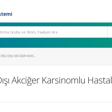
stemi
RELI DIŞI AKCIĞER KARS...
 Dışı Akciğer Karsinomlu Hasta