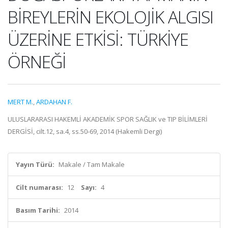
BİREYLERİN EKOLOJİK ALGISI
ÜZERİNE ETKİSİ: TÜRKİYE
ÖRNEĞİ
MERT M.
,
ARDAHAN F.
ULUSLARARASI HAKEMLİ AKADEMİK SPOR SAĞLIK ve TIP BİLİMLERİ
DERGİSİ, cilt.12, sa.4, ss.50-69, 2014 (Hakemli Dergi)
Yayın Türü:
Makale / Tam Makale
Cilt numarası:
12
Sayı:
4
Basım Tarihi:
2014