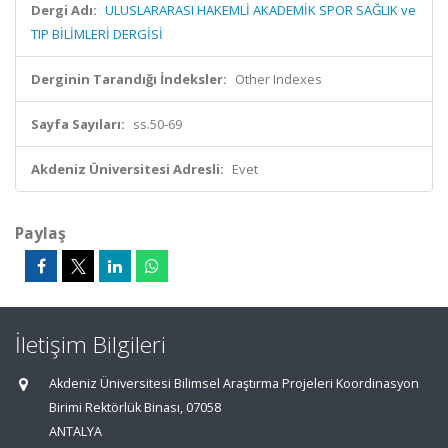
Dergi Adı:
ULUSLARARASI HAKEMLİ AKADEMİK SPOR SAĞLIK ve
TIP BİLİMLERİ DERGİSİ
Derginin Tarandığı İndeksler:
Other Indexes
Sayfa Sayıları:
ss.50-69
Akdeniz Üniversitesi Adresli:
Evet
Paylaş
İletişim Bilgileri
Akdeniz Üniversitesi Bilimsel Araştırma Projeleri Koordinasyon
Birimi Rektörlük Binası, 07058
ANTALYA