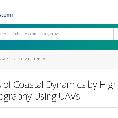
stemi
NALYSIS OF COASTAL DYNAMI...
s of Coastal Dynamics by High
pography Using UAVs