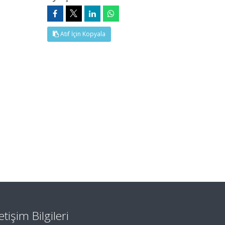
Atıf İçin Kopyala
letişim Bilgileri