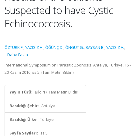
Suspected to have Cystic
Echinococcosis.
ÖZTÜRK F.
,
YAZISIZ H.
,
ÖĞÜNÇ D.
,
ÖNGÜT G.
,
BAYSAN B.
,
YAZISIZ V.
,
...Daha Fazla
International Symposium on Parasitic Zoonosis, Antalya, Türkiye, 16 -
20 Kasım 2016, ss.5, (Tam Metin Bildiri)
Yayın Türü:
Bildiri / Tam Metin Bildiri
Basıldığı Şehir:
Antalya
Basıldığı Ülke:
Türkiye
Sayfa Sayıları:
ss.5