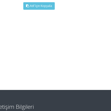
Atıf İçin Kopyala
letişim Bilgileri