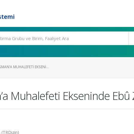
stemi
SMAN’A MUHALEFETI EKSENI...
a Muhalefeti Ekseninde Ebû Ze
2 (TRDizin)