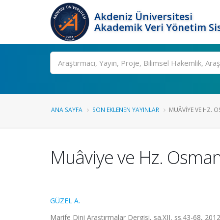
Akdeniz Üniversitesi
Akademik Veri Yönetim Si
Ara
ANA SAYFA
SON EKLENEN YAYINLAR
MUÂVIYE VE HZ. O
Muâviye ve Hz. Osman’
GÜZEL A.
Marife Dini Araştırmalar Dergisi, sa.XII, ss.43-68, 201