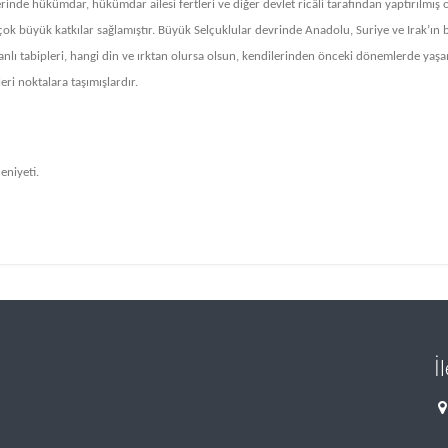
inde hükümdar, hükümdar ailesi fertleri ve diğer devlet ricâli tarafından yaptırılmış 
e çok büyük katkılar sağlamıştır. Büyük Selçuklular devrinde Anadolu, Suriye ve Irak’ın 
manlı tabipleri, hangi din ve ırktan olursa olsun, kendilerinden önceki dönemlerde yaş
eri noktalara taşımışlardır.
eniyeti.
İ