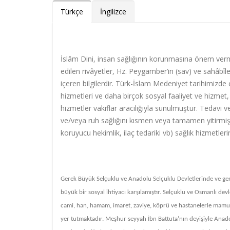
Türkçe
İngilizce
İslâm Dini, insan sağlığının korunmasına önem verm
edilen rivâyetler, Hz. Peygamber’in (sav) ve sahâbîl
içeren bilgilerdir.
Türk-İslam Medeniyet tarihimizde eği
hizmetleri ve daha birçok sosyal faaliyet ve hizmet, 
hizmetler vakıflar aracılığıyla sunulmuştur. Tedavi v
ve/veya ruh sağlığını kısmen veya tamamen yitirmiş k
koruyucu hekimlik, ilaç tedariki vb) sağlık hizmetler
Gerek Büyük Selçuklu ve Anadolu Selçuklu Devletlerinde ve ger
büyük bir sosyal ihtiyacı karşılamıştır. Selçuklu ve Osmanlı de
cami, han, hamam, imaret, zaviye, köprü ve hastanelerle mamur 
yer tutmaktadır. Meşhur seyyah İbn Battuta’nın deyişiyle Anado