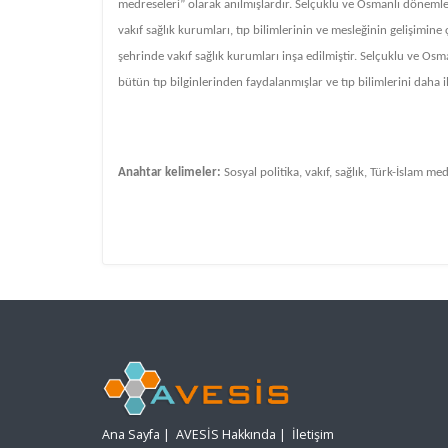
medreseleri” olarak anılmışlardır. Selçuklu ve Osmanlı dönemler
vakıf sağlık kurumları, tıp bilimlerinin ve mesleğinin gelişimin
şehrinde vakıf sağlık kurumları inşa edilmiştir. Selçuklu ve Os
bütün tıp bilginlerinden faydalanmışlar ve tıp bilimlerini daha il
Anahtar kelimeler:
Sosyal politika, vakıf, sağlık, Türk-İslam med
Ana Sayfa
|
AVESİS Hakkında
|
İletişim