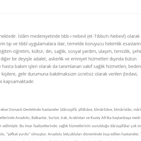
ektedir. İslâm medeniyetinde tıbb-ı nebevî (et-Tıbbu’n-Nebevî) olarak 
erin tıp ve tıbbî uygulamalara dair, temelde koruyucu hekimlik esasların
tim-öğretim, kültür, din, sağlık, sosyal yardım, ulaşım, temizlik, şehir
diğer bir deyişle adalet, askerlik ve emniyet hizmetleri dışında bütün
e hasta bakım işleri olarak da tanımlanan vakıf sağlık hizmetleri, beden
işilere, gelir durumuna bakılmaksızın ücretsiz olarak verilen (tedavi,
ini kapsamaktadır.
ekse Osmanlı Devletinde hastaneler (dârüşşifâ, şifâhâne, bîmârhâne, bîmâristân, mâri
vletlerinde Anadolu, Balkanlar, Suriye, Irak, Arabistan ve Kuzey Afrika baştanbaşa medr
edilmiştir. Bu imar faaliyetlerinde, sağlık hizmetlerinin sunulduğu dârüşşifâlar çok ö
lu, “şefkat yurdu” olmuştur. Anadolu Selçukluları döneminde inşa edilen hastaneler, “