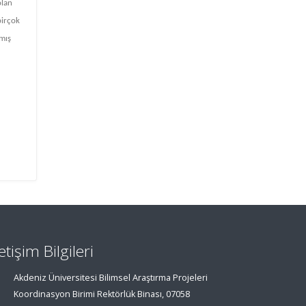
olan
birçok
amış
letişim Bilgileri
Akdeniz Üniversitesi Bilimsel Araştırma Projeleri
Koordinasyon Birimi Rektörlük Binası, 07058