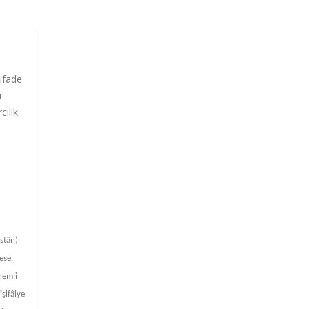
ifade
ı
cilik
stân)
ese,
nemli
şifâiye