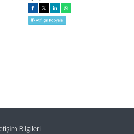
Atıf İçin Kopyala
letişim Bilgileri