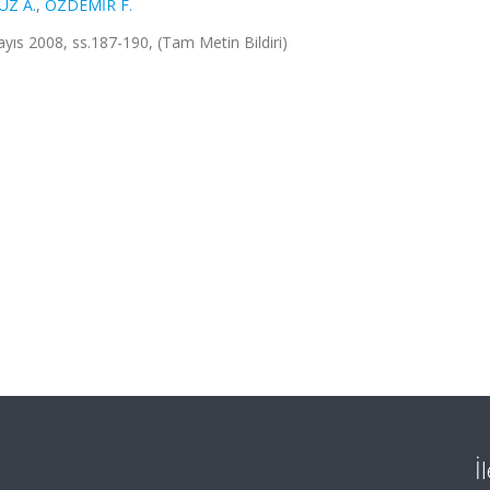
UZ A.
,
ÖZDEMİR F.
ayıs 2008, ss.187-190, (Tam Metin Bildiri)
İ