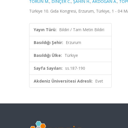
TORUN M.
,
DİNÇER C.
,
ŞAHİN H.
,
AKDOĞAN A.
,
TOP
Türkiye 10. Gıda Kongresi, Erzurum, Türkiye, 1 - 04 M
Yayın Türü:
Bildiri / Tam Metin Bildiri
Basıldığı Şehir:
Erzurum
Basıldığı Ülke:
Türkiye
Sayfa Sayıları:
ss.187-190
Akdeniz Üniversitesi Adresli:
Evet