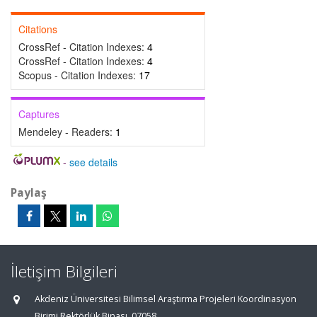
Citations
CrossRef - Citation Indexes:
4
CrossRef - Citation Indexes:
4
Scopus - Citation Indexes:
17
Captures
Mendeley - Readers:
1
-
see details
Paylaş
İletişim Bilgileri
Akdeniz Üniversitesi Bilimsel Araştırma Projeleri Koordinasyon
Birimi Rektörlük Binası, 07058