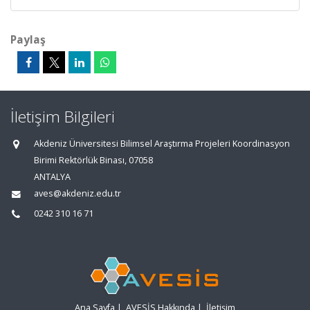
Paylaş
İletişim Bilgileri
Akdeniz Üniversitesi Bilimsel Araştırma Projeleri Koordinasyon
Birimi Rektörlük Binası, 07058
ANTALYA
aves@akdeniz.edu.tr
0242 310 16 71
Ana Sayfa
|
AVESİS Hakkında
|
İletişim