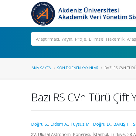
Akdeniz Üniversitesi
Akademik Veri Yönetim Si
Ara
ANA SAYFA
SON EKLENEN YAYINLAR
BAZI RS CVN TÜRÜ 
Bazı RS CVn Türü Çift Y
Doğru S.
,
Erdem A.
,
Tüysüz M.
,
Doğru D.
,
BAKIŞ H.
,
S
XV. Ulusal Astronomi Kongresi, İstanbul, Türkiye, 28 A