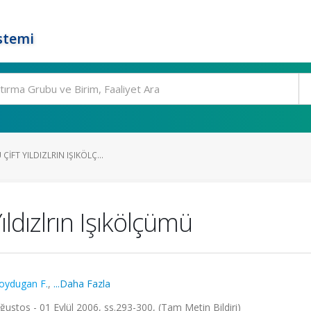
stemi
ÇIFT YILDIZLRIN IŞIKÖLÇ...
ıldızlrın Işıkölçümü
oydugan F.
,
...Daha Fazla
ğustos - 01 Eylül 2006, ss.293-300, (Tam Metin Bildiri)