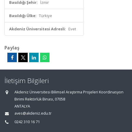
Basıldığı Şehir:
İzmir
Basıldığı Ülke:
Türkiye
Akdeniz Üniversitesi Adresli:
Evet
Paylaş
İletişim Bilgileri
Akdeniz Üniversitesi Bilimsel Araştırma Projeleri Koordinasyon
Birimi Rektörlük Binası, 07058
ANTALYA
aves@akdeniz.edu.tr
0242 310 16 71