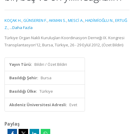
KOÇAK H.
,
GÜNSEREN F.
,
AKMAN S.
,
MESCİ A.
,
HADİMİOĞLU N.
,
ERTUĞ
Z.
,
...Daha Fazla
Türkiye Organ Nakli Kuruluşları Koordinasyon Derneği IX. Kongresi
Transplantasyon’12, Bursa, Türkiye, 26 - 29 Eylül 2012, (Özet Bildiri)
Yayın Türü:
Bildiri / Özet Bildiri
Basıldığı Şehir:
Bursa
Basıldığı Ülke:
Türkiye
Akdeniz Üniversitesi Adresli:
Evet
Paylaş