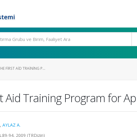
stemi
HE FIRST AID TRAINING P...
rst Aid Training Program for A
,
AYLAZ A.
 ss.89-94, 2009 (TRDizin)