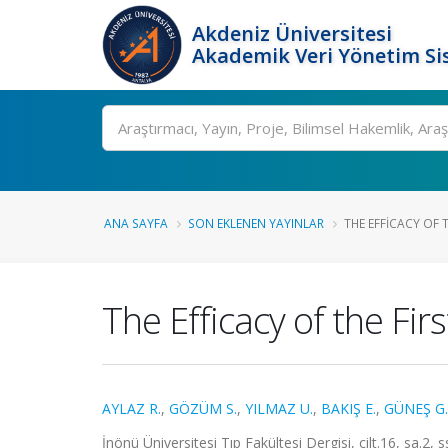
Akdeniz Üniversitesi
Akademik Veri Yönetim Si
Ara
ANA SAYFA
SON EKLENEN YAYINLAR
THE EFFICACY OF T
The Efficacy of the Fi
AYLAZ R.
,
GÖZÜM S.
,
YILMAZ U.
,
BAKIŞ E.
,
GÜNEŞ G.
İnönü Üniversitesi Tıp Fakültesi Dergisi, cilt.16, sa.2,