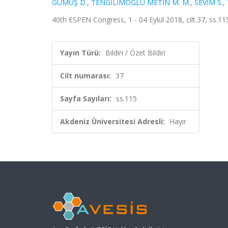
GÜMÜŞ D.
,
TENGİLİMOĞLU METİN M. M.
,
SEVİM S.
,
40th ESPEN Congress, 1 - 04 Eylül 2018, cilt.37, ss.115,
Yayın Türü:
Bildiri / Özet Bildiri
Cilt numarası:
37
Sayfa Sayıları:
ss.115
Akdeniz Üniversitesi Adresli:
Hayır