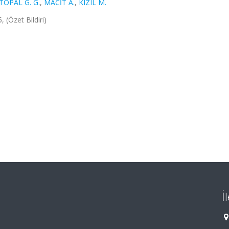
TOPAL G. G.
,
MACİT A.
,
KIZIL M.
 (Özet Bildiri)
İ