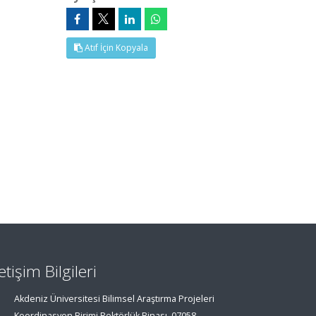
Atıf İçin Kopyala
letişim Bilgileri
Akdeniz Üniversitesi Bilimsel Araştırma Projeleri
Koordinasyon Birimi Rektörlük Binası, 07058