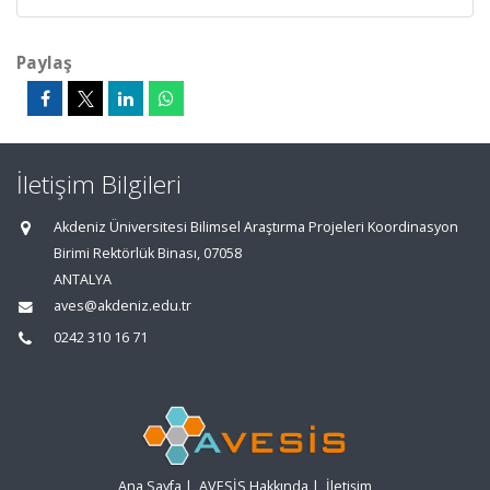
Paylaş
İletişim Bilgileri
Akdeniz Üniversitesi Bilimsel Araştırma Projeleri Koordinasyon
Birimi Rektörlük Binası, 07058
ANTALYA
aves@akdeniz.edu.tr
0242 310 16 71
Ana Sayfa
|
AVESİS Hakkında
|
İletişim