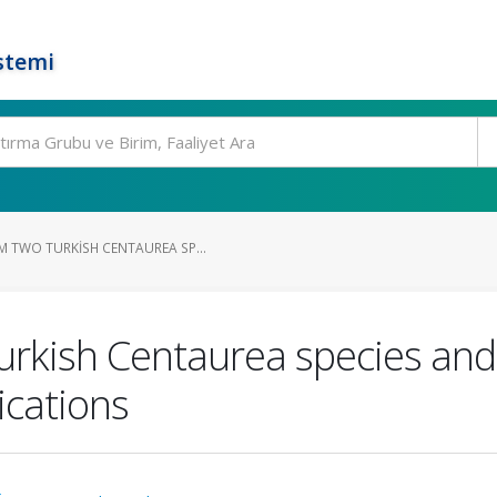
stemi
 TWO TURKISH CENTAUREA SP...
urkish Centaurea species and 
cations