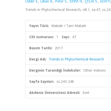
Uddin S.
,
Lillian A.
,
Peter S.
,
SERVİ H.
,
ÇELİK S.
,
GÖKTÜ
Trends in Phytochemical Research, cilt.1, sa.47, ss.2
Yayın Türü:
Makale / Tam Makale
Cilt numarası:
1
Sayı:
47
Basım Tarihi:
2017
Dergi Adı:
Trends in Phytochemical Research
Derginin Tarandığı İndeksler:
Other Indexes
Sayfa Sayıları:
ss.243-248
Akdeniz Üniversitesi Adresli:
Evet