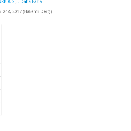
RK R. S.
,
...Daha Fazla
43-248, 2017 (Hakemli Dergi)