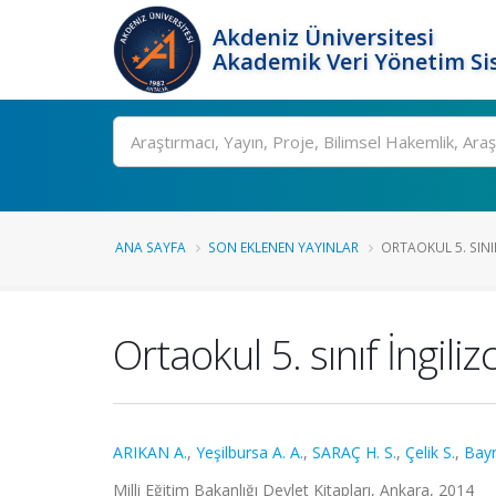
Akdeniz Üniversitesi
Akademik Veri Yönetim Si
Ara
ANA SAYFA
SON EKLENEN YAYINLAR
ORTAOKUL 5. SINIF
Ortaokul 5. sınıf İngiliz
ARIKAN A.
,
Yeşilbursa A. A.
,
SARAÇ H. S.
,
Çelik S.
,
Bayr
Milli Eğitim Bakanlığı Devlet Kitapları, Ankara, 2014