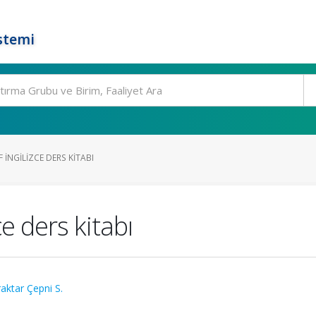
stemi
 İNGILIZCE DERS KITABI
ce ders kitabı
aktar Çepni S.