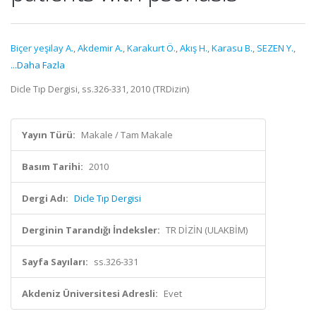
Biçer yeşilay A.
,
Akdemir A.
,
Karakurt Ö.
,
Akış H.
,
Karasu B.
,
SEZEN Y.
,
...Daha Fazla
Dicle Tıp Dergisi, ss.326-331, 2010 (TRDizin)
Yayın Türü:
Makale / Tam Makale
Basım Tarihi:
2010
Dergi Adı:
Dicle Tıp Dergisi
Derginin Tarandığı İndeksler:
TR DİZİN (ULAKBİM)
Sayfa Sayıları:
ss.326-331
Akdeniz Üniversitesi Adresli:
Evet