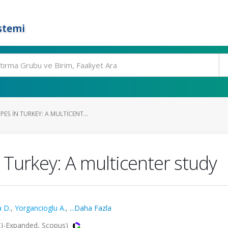
stemi
S IN TURKEY: A MULTICENT...
Turkey: A multicenter study
 D.
,
Yorgancioglu A.
,
...Daha Fazla
I-Expanded, Scopus)