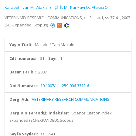
Karapehlivan M.
,
Atakisi E.
,
ÇİTİL M.
,
Kankavi O.
,
Atakisi O.
VETERINARY RESEARCH COMMUNICATIONS, cilt.31, sa.1, ss.37-41, 2007
(SCI-Expanded, Scopus)
Yayın Türü:
Makale / Tam Makale
Cilt numarası:
31
Sayı:
1
Basım Tarihi:
2007
Doi Numarası:
10.1007/s11259-006-3312-6
Dergi Adı:
VETERINARY RESEARCH COMMUNICATIONS
Derginin Tarandığı İndeksler:
Science Citation Index
Expanded (SCI-EXPANDED), Scopus
Sayfa Sayıları:
ss.37-41