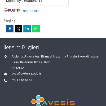
Mendeley - Readers:
14
-
see details
Paylaş
İletişim Bilgileri
Akdeniz Üniversitesi Bilimsel Araştırma Projeleri Koordinasyon
Birimi Rektörlük Binası, 07058
ANTALYA
aves@akdeniz.edu.tr
0242 310 16 71