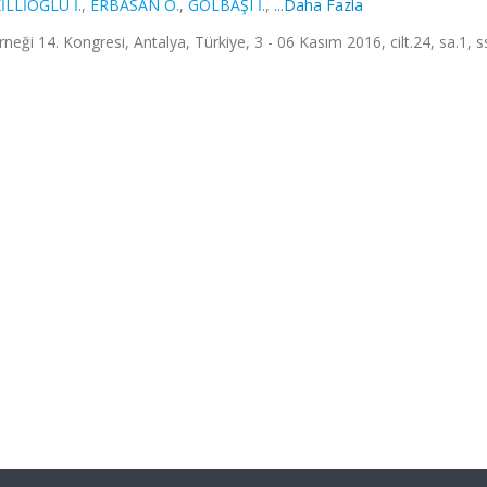
İLLİOĞLU İ.
,
ERBASAN O.
,
GÖLBAŞI İ.
,
...Daha Fazla
neği 14. Kongresi, Antalya, Türkiye, 3 - 06 Kasım 2016, cilt.24, sa.1, s