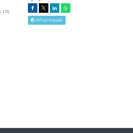
s.178,
Atıf İçin Kopyala