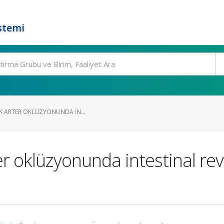
stemi
IK ARTER OKLÜZYONUNDA IN...
er oklüzyonunda intestinal re