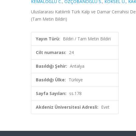
KEMALOĞLU C.
,
ÖZÇOBANOĞLU S.
,
KÖKSEL U.
,
KAK
Uluslararası Katılımlı Türk Kalp ve Damar Cerrahisi Der
(Tam Metin Bildiri)
Yayın Türü:
Bildiri / Tam Metin Bildiri
Cilt numarası:
24
Basıldığı Şehir:
Antalya
Basıldığı Ülke:
Türkiye
Sayfa Sayıları:
ss.178
Akdeniz Üniversitesi Adresli:
Evet