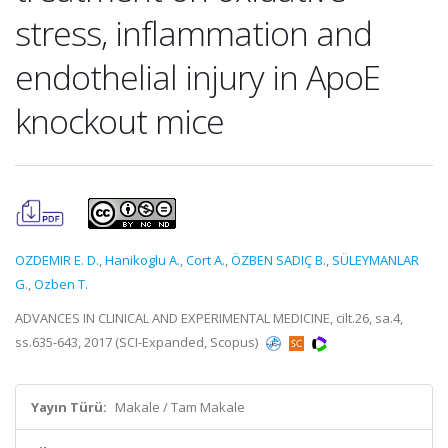
stress, inflammation and
endothelial injury in ApoE
knockout mice
OZDEMIR E. D.
,
Hanikoglu A.
,
Cort A.
,
ÖZBEN SADIÇ B.
,
SÜLEYMANLAR
G.
,
Ozben T.
ADVANCES IN CLINICAL AND EXPERIMENTAL MEDICINE, cilt.26, sa.4,
ss.635-643, 2017 (SCI-Expanded, Scopus)
Yayın Türü:
Makale / Tam Makale