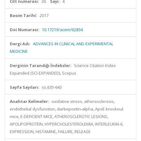
Cilt numarası:
26
Sayı:
4
Basım Tarihi:
2017
Doi Numarası:
10.17219/acem/62834
Dergi Adı:
ADVANCES IN CLINICAL AND EXPERIMENTAL
MEDICINE
Derginin Tarandığı İndeksler:
Science Citation Index
Expanded (SCI-EXPANDED), Scopus
Sayfa Sayıları:
ss.635-643
Anahtar Kelimeler:
oxidative stress, atherosclerosis,
endothelial dysfunction, darbepoetin-alpha, ApoE knockout
mice, E-DEFICIENT MICE, ATHEROSCLEROTIC LESIONS,
APOLIPOPROTEIN, HYPERCHOLESTEROLEMIA, INTERLEUKIN-6,
EXPRESSION, HISTAMINE, FAILURE, RELEASE