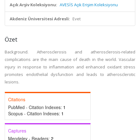
Açık Arşiv Koleksiyonu:
AVESİS Açık Erişim Koleksiyonu
Akdeniz Üniversitesi Adresli:
Evet
Özet
Background. Atherosclerosis and atherosclerosis-related
complications are the main cause of death in the world. Vascular
injury in response to inflammation and enhanced oxidant stress
promotes endothelial dysfunction and leads to atherosclerotic
lesions.
Citations
PubMed - Citation Indexes:
1
Scopus - Citation Indexes:
1
Captures
Mendeley - Readers:
2