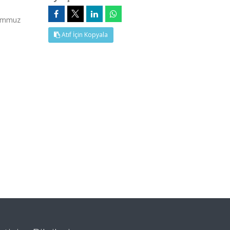
Temmuz
Atıf İçin Kopyala