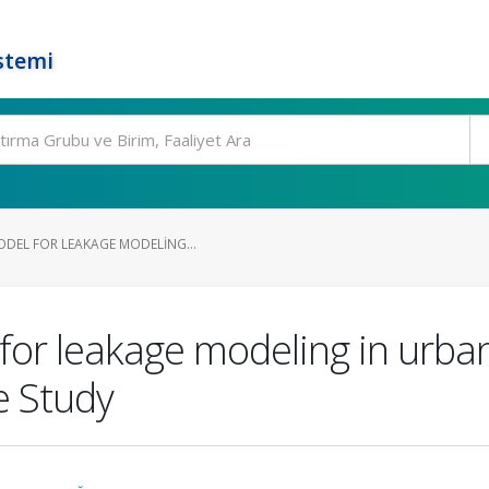
stemi
ODEL FOR LEAKAGE MODELING...
or leakage modeling in urban
e Study