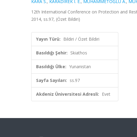
KARA S.
,
KARADİREK İ. E.
,
MUHAMMETOĞLU A.
,
MU
12th International Conference on Protection and Res
2014, ss.97, (Özet Bildiri)
Yayın Türü:
Bildiri / Özet Bildiri
Basıldığı Şehir:
Skiathos
Basıldığı Ülke:
Yunanistan
Sayfa Sayıları:
ss.97
Akdeniz Üniversitesi Adresli:
Evet