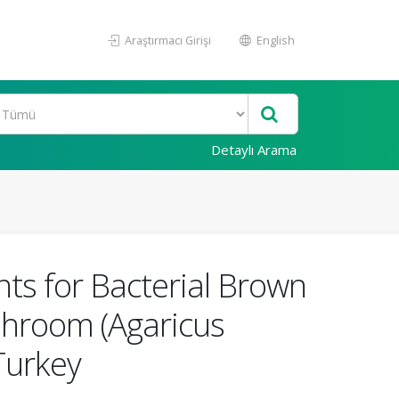
Araştırmacı Girişi
English
Detaylı Arama
nts for Bacterial Brown
shroom (Agaricus
 Turkey