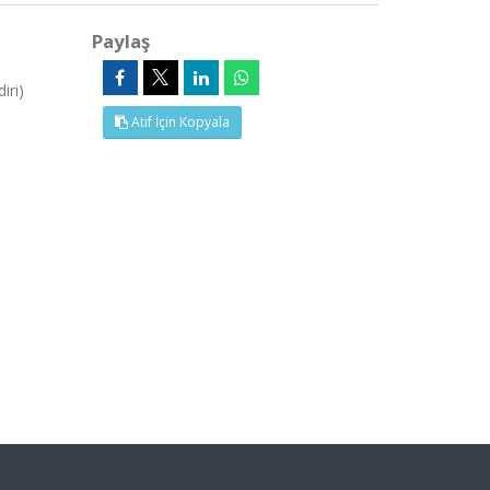
Paylaş
iri)
Atıf İçin Kopyala