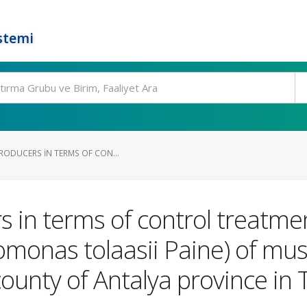
stemi
RODUCERS IN TERMS OF CON...
s in terms of control treatme
omonas tolaasii Paine) of mu
county of Antalya province in