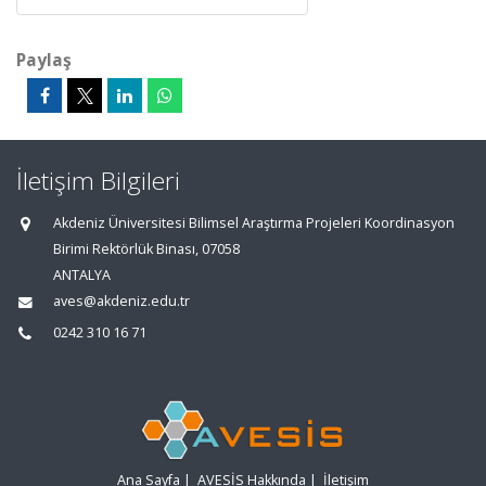
Paylaş
İletişim Bilgileri
Akdeniz Üniversitesi Bilimsel Araştırma Projeleri Koordinasyon
Birimi Rektörlük Binası, 07058
ANTALYA
aves@akdeniz.edu.tr
0242 310 16 71
Ana Sayfa
|
AVESİS Hakkında
|
İletişim