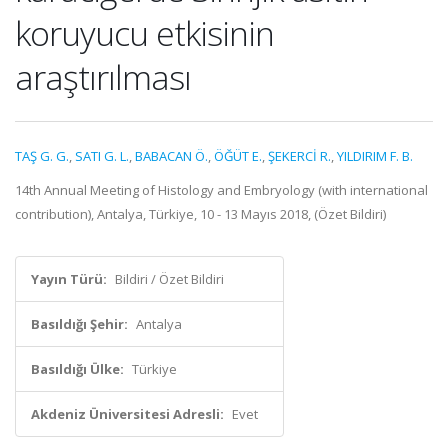
koruyucu etkisinin
araştırılması
TAŞ G. G.
,
SATI G. L.
,
BABACAN Ö.
,
ÖĞÜT E.
,
ŞEKERCİ R.
,
YILDIRIM F. B.
14th Annual Meeting of Histology and Embryology (with international
contribution), Antalya, Türkiye, 10 - 13 Mayıs 2018, (Özet Bildiri)
Yayın Türü:
Bildiri / Özet Bildiri
Basıldığı Şehir:
Antalya
Basıldığı Ülke:
Türkiye
Akdeniz Üniversitesi Adresli:
Evet