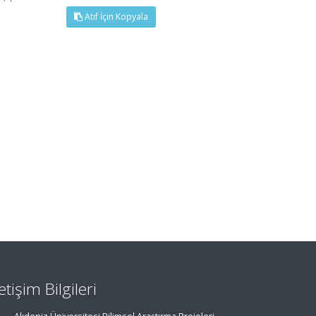
Atıf İçin Kopyala
letişim Bilgileri