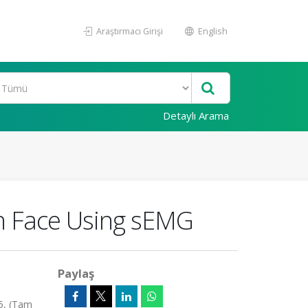
Araştırmacı Girişi
English
Detaylı Arama
 On Face Using sEMG
Paylaş
5, (Tam