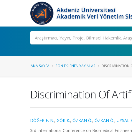
Akdeniz Üniversitesi
Akademik Veri Yönetim Si
Ara
ANA SAYFA
SON EKLENEN YAYINLAR
DISCRIMINATION O
Discrimination Of Arti
DÖĞER E. N.
,
GÖK K.
,
ÖZKAN Ö.
,
ÖZKAN Ö.
,
UYSAL 
3rd International Conference on Biomedical Engineer