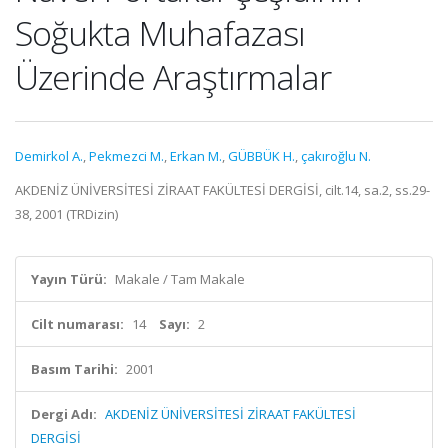
Soğukta Muhafazası
Üzerinde Araştırmalar
Demirkol A.
,
Pekmezci M.
,
Erkan M.
,
GÜBBÜK H.
,
çakıroğlu N.
AKDENİZ ÜNİVERSİTESİ ZİRAAT FAKÜLTESİ DERGİSİ, cilt.14, sa.2, ss.29-
38, 2001 (TRDizin)
Yayın Türü:
Makale / Tam Makale
Cilt numarası:
14
Sayı:
2
Basım Tarihi:
2001
Dergi Adı:
AKDENİZ ÜNİVERSİTESİ ZİRAAT FAKÜLTESİ
DERGİSİ