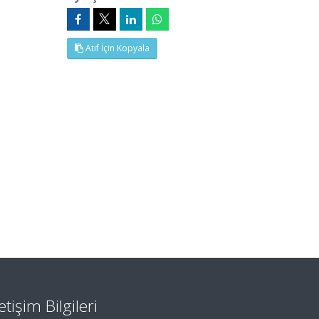
Atıf İçin Kopyala
letişim Bilgileri