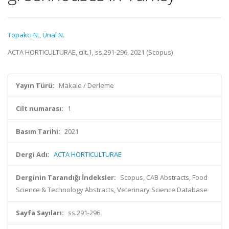
Topakcı N.
,
Ünal N.
ACTA HORTICULTURAE, cilt.1, ss.291-296, 2021 (Scopus)
Yayın Türü:
Makale / Derleme
Cilt numarası:
1
Basım Tarihi:
2021
Dergi Adı:
ACTA HORTICULTURAE
Derginin Tarandığı İndeksler:
Scopus, CAB Abstracts, Food
Science & Technology Abstracts, Veterinary Science Database
Sayfa Sayıları:
ss.291-296