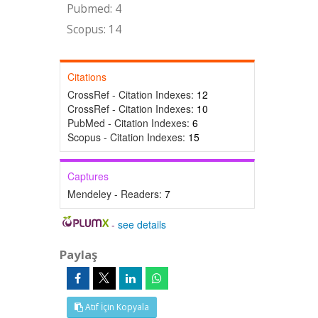
Pubmed: 4
Scopus: 14
Citations
CrossRef - Citation Indexes:
12
CrossRef - Citation Indexes:
10
PubMed - Citation Indexes:
6
Scopus - Citation Indexes:
15
Captures
Mendeley - Readers:
7
-
see details
Paylaş
Atıf İçin Kopyala