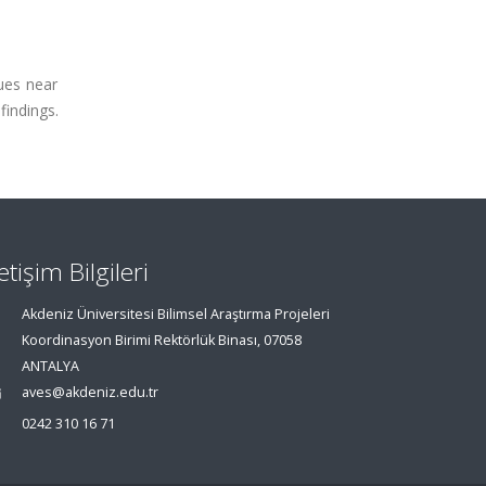
ues near
findings.
letişim Bilgileri
Akdeniz Üniversitesi Bilimsel Araştırma Projeleri
Koordinasyon Birimi Rektörlük Binası, 07058
ANTALYA
aves@akdeniz.edu.tr
0242 310 16 71