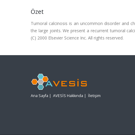
Özet
Tumoral calcinosis is an uncommon disorder and cha
the large joints. We present a recurrent tumoral cal
(C) 2000 Elsevier Science Inc. All rights reserved.
Ana Sayfa
|
AVESİS Hakkında
|
İletişim