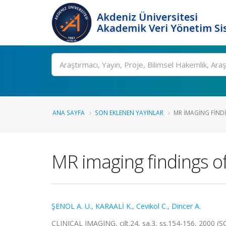
Akdeniz Üniversitesi
Akademik Veri Yönetim Si
Ara
ANA SAYFA
SON EKLENEN YAYINLAR
MR IMAGING FIND
MR imaging findings of
ŞENOL A. U.
,
KARAALİ K.
,
Cevikol C.
,
Dincer A.
CLINICAL IMAGING, cilt.24, sa.3, ss.154-156, 2000 (