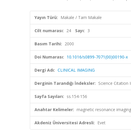
Yayın Türü:
Makale / Tam Makale
Cilt numarası:
24
Sayı:
3
Basım Tarihi:
2000
Doi Numarası:
10.1016/s0899-7071(00)00190-x
Dergi Adı:
CLINICAL IMAGING
Derginin Tarandığı İndeksler:
Science Citation
Sayfa Sayıları:
ss.154-156
Anahtar Kelimeler:
magnetic resonance imaging
Akdeniz Üniversitesi Adresli:
Evet