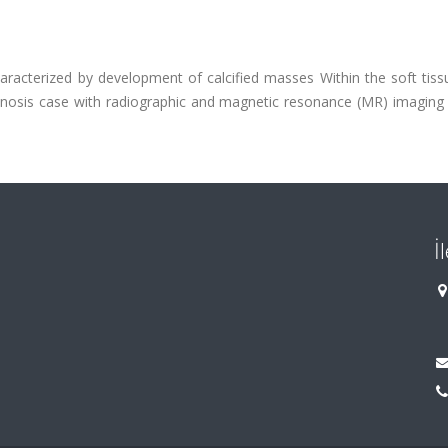
racterized by development of calcified masses Within the soft tiss
cinosis case with radiographic and magnetic resonance (MR) imaging 
İ