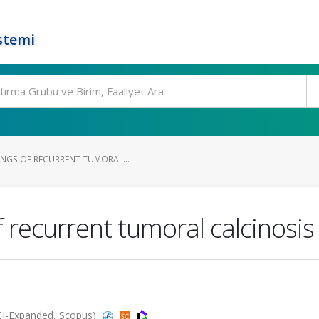
stemi
INGS OF RECURRENT TUMORAL...
 recurrent tumoral calcinosis
SCI-Expanded, Scopus)