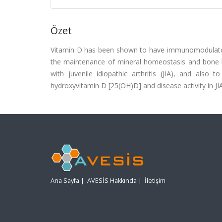
Özet
Vitamin D has been shown to have immunomodulatory a
the maintenance of mineral homeostasis and bone he
with juvenile idiopathic arthritis (JIA), and als
hydroxyvitamin D [25(OH)D] and disease activity in JIA
Ana Sayfa
|
AVESİS Hakkında
|
İletişim