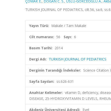
ÇOMAK E.
,
DOGAN C. S.
,
USLU-GOKCEOGLU A.
,
Akba
TURKISH JOURNAL OF PEDIATRICS, cilt.56, sa.6, ss.
Yayın Türü:
Makale / Tam Makale
Cilt numarası:
56
Sayı:
6
Basım Tarihi:
2014
Dergi Adı:
TURKISH JOURNAL OF PEDIATRICS
Derginin Tarandığı İndeksler:
Science Citation
Sayfa Sayıları:
ss.626-631
Anahtar Kelimeler:
vitamin D, deficiency, disea
DISEASE, 25-HYDROXYVITAMIN D LEVELS, RHEU
Akdeniz Üniversitesi Adresli:
Evet