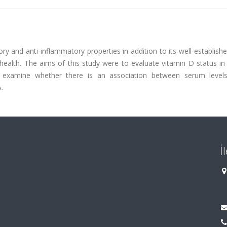
nd anti-inflammatory properties in addition to its well-established
alth. The aims of this study were to evaluate vitamin D status in 
o to examine whether there is an association between serum level
.
İ