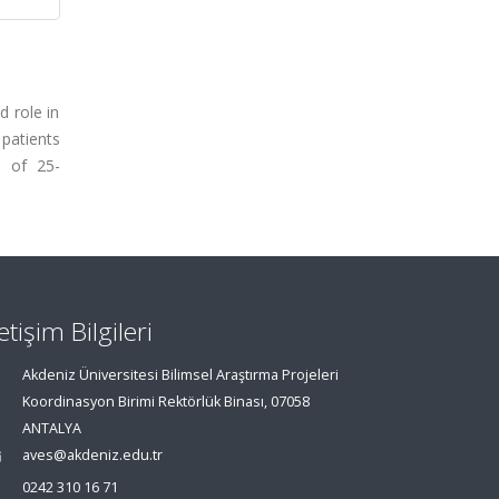
 role in
patients
s of 25-
letişim Bilgileri
Akdeniz Üniversitesi Bilimsel Araştırma Projeleri
Koordinasyon Birimi Rektörlük Binası, 07058
ANTALYA
aves@akdeniz.edu.tr
0242 310 16 71