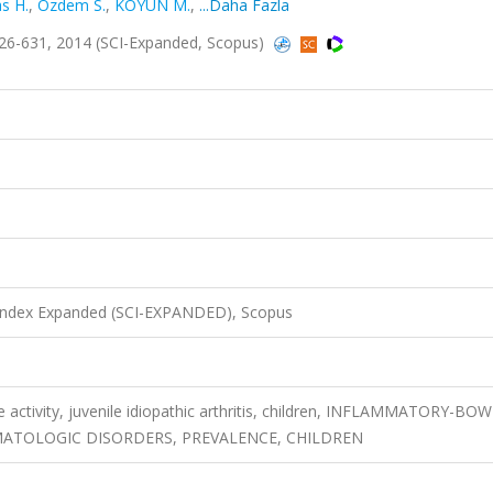
s H.
,
Ozdem S.
,
KOYUN M.
,
...Daha Fazla
626-631, 2014 (SCI-Expanded, Scopus)
 Index Expanded (SCI-EXPANDED), Scopus
se activity, juvenile idiopathic arthritis, children, INFLAMMATORY-BO
MATOLOGIC DISORDERS, PREVALENCE, CHILDREN