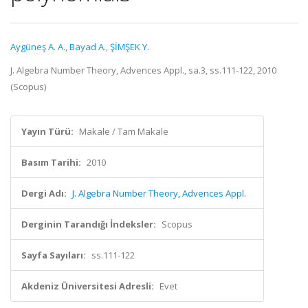
Aygüneş A. A.
,
Bayad A.
,
ŞİMŞEK Y.
J. Algebra Number Theory, Advences Appl., sa.3, ss.111-122, 2010
(Scopus)
Yayın Türü:
Makale / Tam Makale
Basım Tarihi:
2010
Dergi Adı:
J. Algebra Number Theory, Advences Appl.
Derginin Tarandığı İndeksler:
Scopus
Sayfa Sayıları:
ss.111-122
Akdeniz Üniversitesi Adresli:
Evet