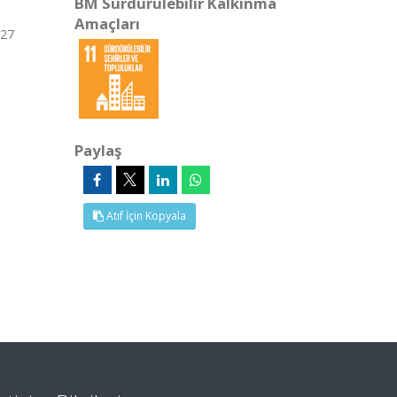
BM Sürdürülebilir Kalkınma
Amaçları
 27
Paylaş
Atıf İçin Kopyala