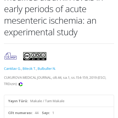
early periods of acute
mesenteric ischemia: an
experimental study
Cantilav G.
,
Bilecik T.
,
Bulbuller N.
CUKUROVA MEDICAL JOURNAL, cilt.44, sa.1, ss.154-159, 2019 (ESCI,
TRDizin)
Yayın Türü:
Makale / Tam Makale
Cilt numarası:
44
Sayı:
1