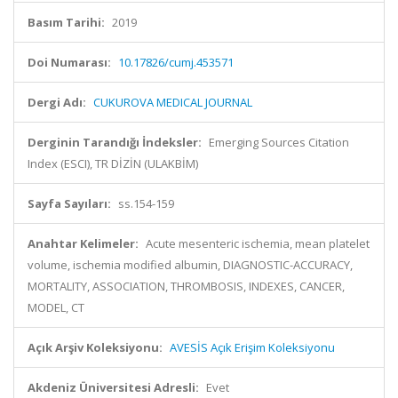
Basım Tarihi:
2019
Doi Numarası:
10.17826/cumj.453571
Dergi Adı:
CUKUROVA MEDICAL JOURNAL
Derginin Tarandığı İndeksler:
Emerging Sources Citation
Index (ESCI), TR DİZİN (ULAKBİM)
Sayfa Sayıları:
ss.154-159
Anahtar Kelimeler:
Acute mesenteric ischemia, mean platelet
volume, ischemia modified albumin, DIAGNOSTIC-ACCURACY,
MORTALITY, ASSOCIATION, THROMBOSIS, INDEXES, CANCER,
MODEL, CT
Açık Arşiv Koleksiyonu:
AVESİS Açık Erişim Koleksiyonu
Akdeniz Üniversitesi Adresli:
Evet