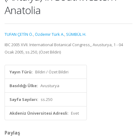
Anatolia
TUFAN ÇETİN Ö.
,
Özdemir Türk A.
,
SÜMBÜL H.
IBC 2005 XVII. International Botanical Congress,, Avusturya, 1 - 04
Ocak 2005, ss.250, (Özet Bildiri)
Yayın Türü:
Bildiri / Özet Bildiri
Basıldığı Ülke:
Avusturya
Sayfa Sayıları:
ss.250
Akdeniz Üniversitesi Adresli:
Evet
Paylaş