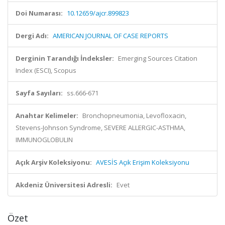
Doi Numarası:
10.12659/ajcr.899823
Dergi Adı:
AMERICAN JOURNAL OF CASE REPORTS
Derginin Tarandığı İndeksler:
Emerging Sources Citation
Index (ESCI), Scopus
Sayfa Sayıları:
ss.666-671
Anahtar Kelimeler:
Bronchopneumonia, Levofloxacin,
Stevens-Johnson Syndrome, SEVERE ALLERGIC-ASTHMA,
IMMUNOGLOBULIN
Açık Arşiv Koleksiyonu:
AVESİS Açık Erişim Koleksiyonu
Akdeniz Üniversitesi Adresli:
Evet
Özet