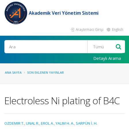
Akademik Veri Yönetim Sistemi
Araştırmacı Girişi
English
Ara
Detaylı Arama
ANA SAYFA
SON EKLENEN YAYINLAR
Electroless Ni plating of B4C
OZDEMIR T.
,
UNAL R.
,
EROL A.
,
YALIM H. A.
,
SARPÜN İ. H.