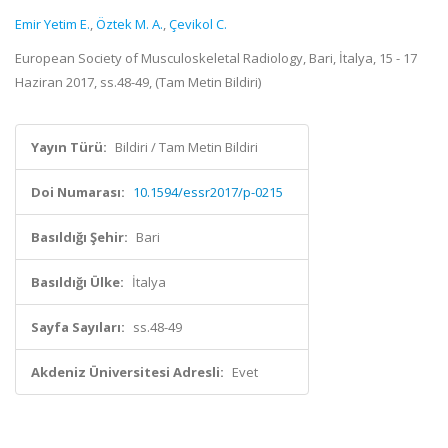
Emir Yetim E.
,
Öztek M. A.
,
Çevikol C.
European Society of Musculoskeletal Radiology, Bari, İtalya, 15 - 17
Haziran 2017, ss.48-49, (Tam Metin Bildiri)
Yayın Türü:
Bildiri / Tam Metin Bildiri
Doi Numarası:
10.1594/essr2017/p-0215
Basıldığı Şehir:
Bari
Basıldığı Ülke:
İtalya
Sayfa Sayıları:
ss.48-49
Akdeniz Üniversitesi Adresli:
Evet