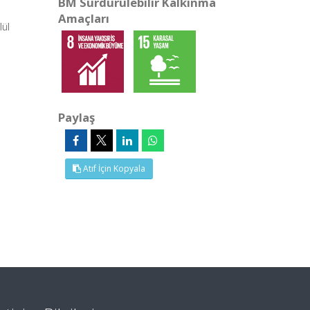
BM Sürdürülebilir Kalkınma
Amaçları
ül
Paylaş
Atıf İçin Kopyala