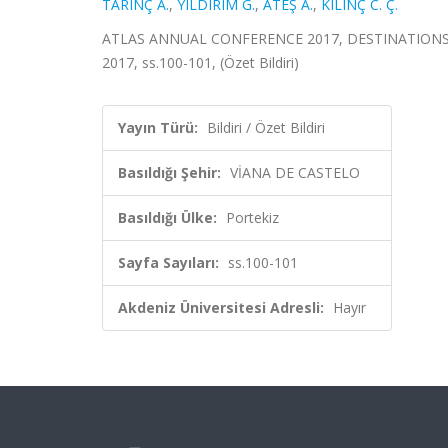
TARINÇ A.
,
YILDIRIM G.
,
ATEŞ A.
,
KILINÇ C. Ç.
ATLAS ANNUAL CONFERENCE 2017, DESTINATIONS PA
2017, ss.100-101, (Özet Bildiri)
Yayın Türü:
Bildiri / Özet Bildiri
Basıldığı Şehir:
VİANA DE CASTELO
Basıldığı Ülke:
Portekiz
Sayfa Sayıları:
ss.100-101
Akdeniz Üniversitesi Adresli:
Hayır