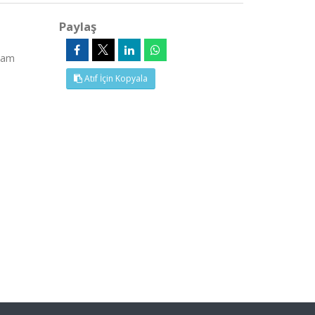
Paylaş
(Tam
Atıf İçin Kopyala