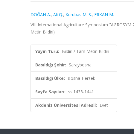
DOĞAN A.
,
Ali Q.
,
Kurubas M. S.
,
ERKAN M.
VIII International Agriculture Symposium "AGROSYM 
Metin Bildiri)
Yayın Türü:
Bildiri / Tam Metin Bildiri
Basıldığı Şehir:
Saraybosna
Basıldığı Ülke:
Bosna-Hersek
Sayfa Sayıları:
ss.1433-1441
Akdeniz Üniversitesi Adresli:
Evet