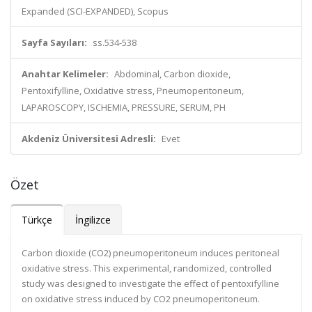
Expanded (SCI-EXPANDED), Scopus
Sayfa Sayıları:
ss.534-538
Anahtar Kelimeler:
Abdominal, Carbon dioxide,
Pentoxifylline, Oxidative stress, Pneumoperitoneum,
LAPAROSCOPY, ISCHEMIA, PRESSURE, SERUM, PH
Akdeniz Üniversitesi Adresli:
Evet
Özet
Türkçe
İngilizce
Carbon dioxide (CO2) pneumoperitoneum induces peritoneal
oxidative stress. This experimental, randomized, controlled
study was designed to investigate the effect of pentoxifylline
on oxidative stress induced by CO2 pneumoperitoneum.