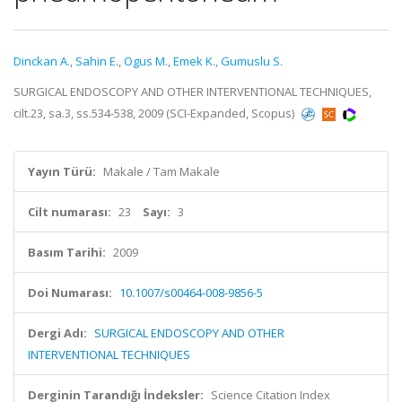
Dinckan A.
,
Sahin E.
,
Ogus M.
,
Emek K.
,
Gumuslu S.
SURGICAL ENDOSCOPY AND OTHER INTERVENTIONAL TECHNIQUES,
cilt.23, sa.3, ss.534-538, 2009 (SCI-Expanded, Scopus)
Yayın Türü:
Makale / Tam Makale
Cilt numarası:
23
Sayı:
3
Basım Tarihi:
2009
Doi Numarası:
10.1007/s00464-008-9856-5
Dergi Adı:
SURGICAL ENDOSCOPY AND OTHER
INTERVENTIONAL TECHNIQUES
Derginin Tarandığı İndeksler:
Science Citation Index