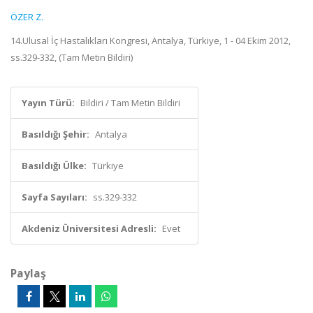
ÖZER Z.
14.Ulusal İç Hastalıkları Kongresi, Antalya, Türkiye, 1 - 04 Ekim 2012,
ss.329-332, (Tam Metin Bildiri)
Yayın Türü:
Bildiri / Tam Metin Bildiri
Basıldığı Şehir:
Antalya
Basıldığı Ülke:
Türkiye
Sayfa Sayıları:
ss.329-332
Akdeniz Üniversitesi Adresli:
Evet
Paylaş