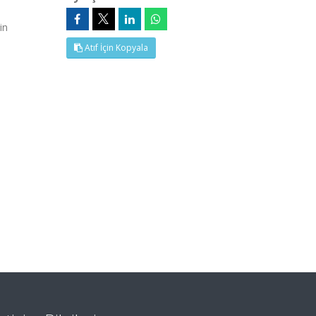
in
Atıf İçin Kopyala