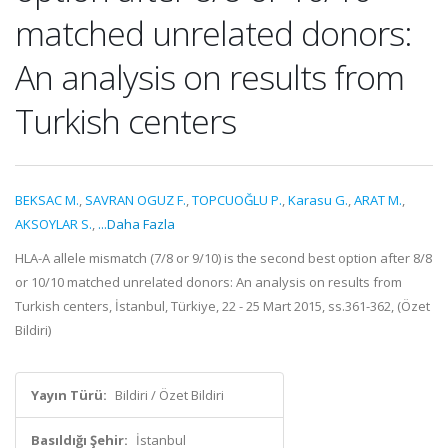
matched unrelated donors:
An analysis on results from
Turkish centers
BEKSAC M.
,
SAVRAN OGUZ F.
,
TOPCUOĞLU P.
,
Karasu G.
,
ARAT M.
,
AKSOYLAR S.
,
...Daha Fazla
HLA-A allele mismatch (7/8 or 9/10) is the second best option after 8/8
or 10/10 matched unrelated donors: An analysis on results from
Turkish centers, İstanbul, Türkiye, 22 - 25 Mart 2015, ss.361-362, (Özet
Bildiri)
Yayın Türü:
Bildiri / Özet Bildiri
Basıldığı Şehir:
İstanbul