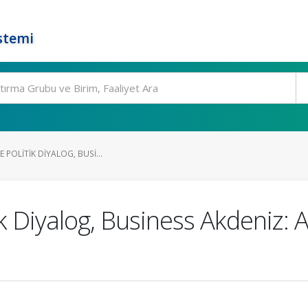
stemi
E POLITIK DIYALOG, BUSI...
tik Diyalog, Business Akdeniz: 