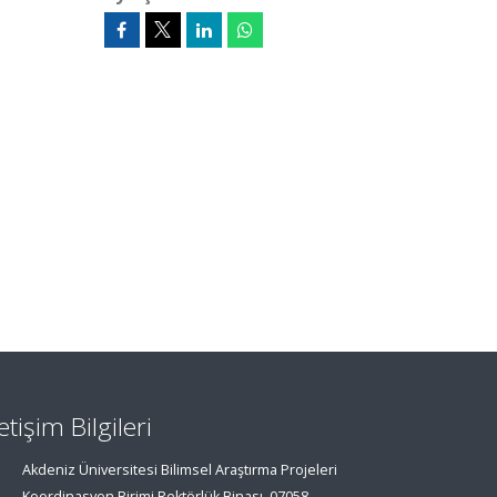
letişim Bilgileri
Akdeniz Üniversitesi Bilimsel Araştırma Projeleri
Koordinasyon Birimi Rektörlük Binası, 07058